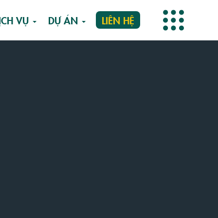
ỊCH VỤ
DỰ ÁN
LIÊN HỆ