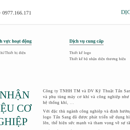
the important stuff
-
DỊ
0977.166.171
VI
|
EN
h vực hoạt động
Dịch vụ cung cấp
hí/Thiết bị điện
Thiết kế logo
Thiết kế bộ nhận diện thương hiệu
Công ty TNHH TM và DV Kỹ Thuật Tấn Sang 
 NHẬN
và phụ tùng máy cơ khí và công nghiệp như 
hệ thống khí, ...
IỆU CƠ
Với đặc thù ngành công nghiệp và định hướn
logo Tấn Sang đã được phát triển sử dụng hì
GHIỆP
lên, thể hiện sức mạnh và tham vọng về sự tă