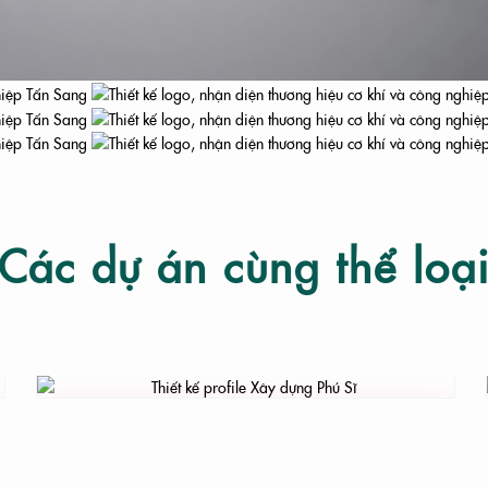
Các dự án cùng thể loạ
T KẾ LOGO
THIẾT KẾ PROFILE XÂY DỰNG PHÚ SĨ
NHẬN DIỆN THƯƠNG
AO BÌ SẢN PHẨM
HIỆU