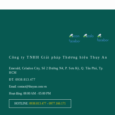
KẾ PROFILE
...
Công ty TNHH Giải pháp Thương hiệu Thụy An
Emerald, Celadon City, Số 2 Đường N4, P. Sơn Kỳ, Q. Tân Phú, Tp.
HCM
ĐT: 0938.813.477
Email: contact@thuyan.com.vn
Hoạt động: 08:00 AM - 05:00 PM
HOTLINE:
0938.813.477
-
0977.166.171