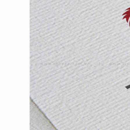
YAMAHA LONG THÀNH
FAIRY TOWN
ĐẠT
MEDIFUN
...