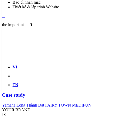
Bao bì nhãn mác
Thiết kế & lập trình Website
...
the important stuff
Hotline:
0938.813.477
VI
|
EN
Case study
Yamaha Long Thành Đạt
FAIRY TOWN
MEDIFUN
...
YOUR BRAND
IS