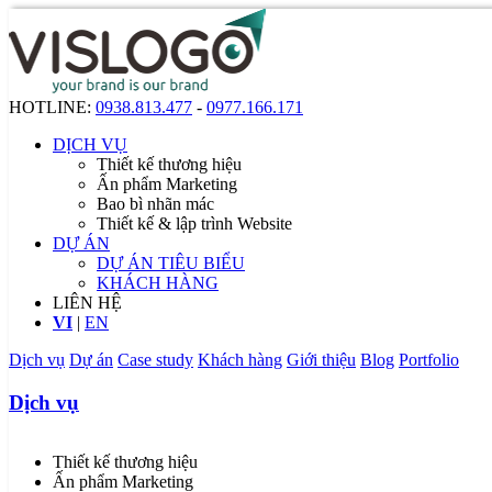
HOTLINE:
0938.813.477
-
0977.166.171
DỊCH VỤ
Thiết kế thương hiệu
Ấn phẩm Marketing
Bao bì nhãn mác
Thiết kế & lập trình Website
DỰ ÁN
DỰ ÁN TIÊU BIỂU
KHÁCH HÀNG
LIÊN HỆ
VI
|
EN
Dịch vụ
Dự án
Case study
Khách hàng
Giới thiệu
Blog
Portfolio
Dịch vụ
Thiết kế thương hiệu
Ấn phẩm Marketing