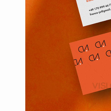
YAMAHA LONG THÀNH
FAIRY TOWN
ĐẠT
MEDIFUN
...