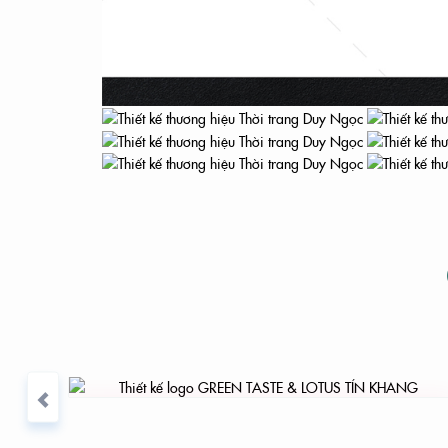
THIẾ
IỆU
YOUR BRAND
THIẾT KẾ LOGO GREEN TASTE & LOTUS TÍN
EP
IS
KHANG
OUR BRAND
THIẾT KẾ BỘ 