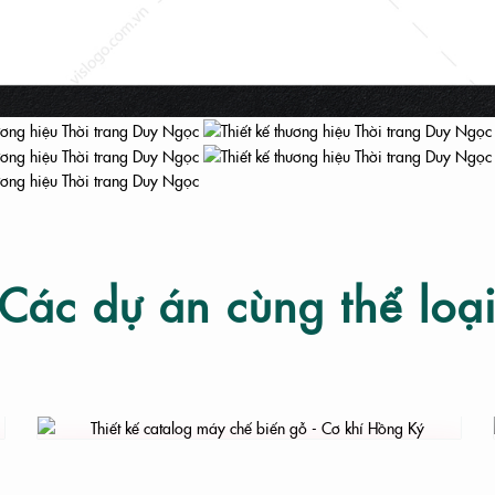
Các dự án cùng thể loạ
T KẾ LOGO
THIẾT KẾ CATALOG MÁY CHẾ BIẾN GỖ - CƠ
KHÍ HỒNG KÝ
NHẬN DIỆN THƯƠNG