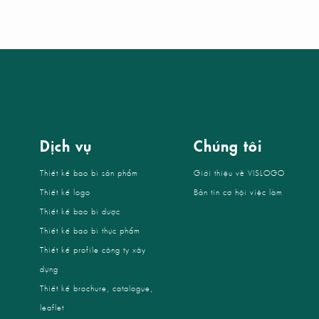
Dịch vụ
Chúng tôi
Thiết kế bao bì sản phẩm
Giới thiệu về VISLOGO
Thiết kế logo
Bản tin cơ hội việc làm
Thiết kế bao bì dược
Thiết kế bao bì thực phẩm
Thiết kế profile công ty xây
dựng
Thiết kế brochure, catalogue,
leaflet