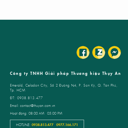
AO BÌ SẢN PHẨM
HIỆU
KẾ PROFILE
...
Công ty TNHH Giải pháp Thương hiệu Thụy An
Emerald, Celadon City, Số 2 Đường N4, P. Sơn Kỳ, Q. Tân Phú,
Tp. HCM
ĐT: 0938.813.477
Email: contact@thuyan.com.vn
Hoạt động: 08:00 AM - 05:00 PM
HOTLINE:
0938.813.477
-
0977.166.171