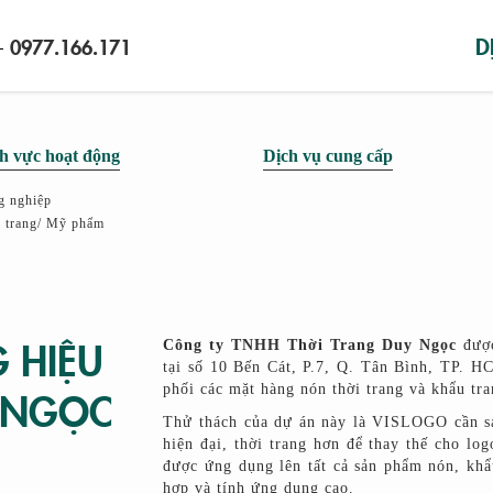
D
the important stuff
0977.166.171
-
VI
|
EN
h vực hoạt động
Dịch vụ cung cấp
g nghiệp
i trang/ Mỹ phẩm
G HIỆU
Công ty TNHH Thời Trang Duy Ngọc
được
tại số 10 Bến Cát, P.7, Q. Tân Bình, TP. H
phối các mặt hàng nón thời trang và khẩu tra
Y NGỌC
Thử thách của dự án này là VISLOGO cần sá
hiện đại, thời trang hơn để thay thế cho lo
được ứng dụng lên tất cả sản phẩm nón, khẩ
hợp và tính ứng dụng cao.