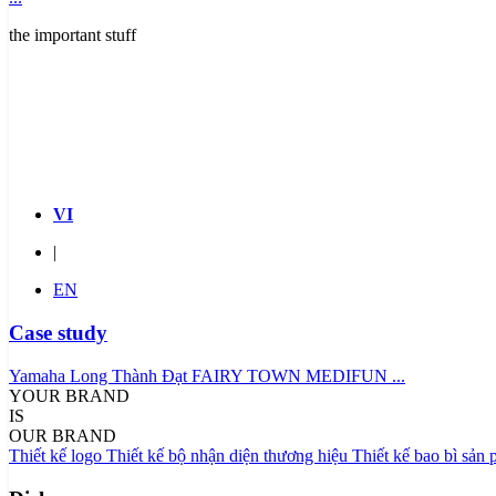
the important stuff
Hotline:
0938.813.477
VI
|
EN
Case study
Yamaha Long Thành Đạt
FAIRY TOWN
MEDIFUN
...
YOUR BRAND
IS
OUR BRAND
Thiết kế logo
Thiết kế bộ nhận diện thương hiệu
Thiết kế bao bì sản