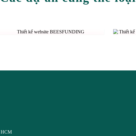
THI
NGH
THIẾT KẾ WEBSITE BEESFUNDING
p. HCM