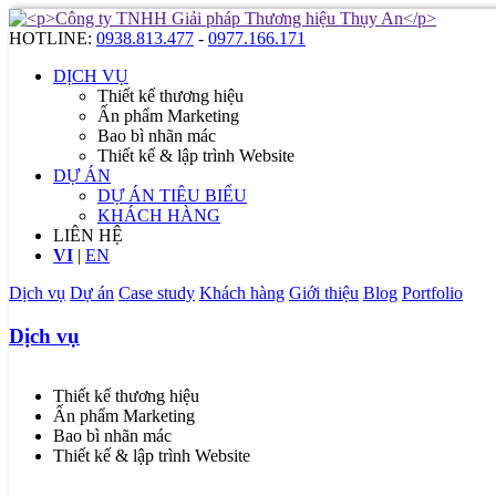
HOTLINE:
0938.813.477
-
0977.166.171
DỊCH VỤ
Thiết kế thương hiệu
Ấn phẩm Marketing
Bao bì nhãn mác
Thiết kế & lập trình Website
DỰ ÁN
DỰ ÁN TIÊU BIỂU
KHÁCH HÀNG
LIÊN HỆ
VI
|
EN
Dịch vụ
Dự án
Case study
Khách hàng
Giới thiệu
Blog
Portfolio
Dịch vụ
Thiết kế thương hiệu
Ấn phẩm Marketing
Bao bì nhãn mác
Thiết kế & lập trình Website
...