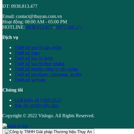
ĐT: 0938.813.477
Email: contact@thuyan.com.vn
Hoạt động: 08:00 AM - 05:00 PM
HOTLINE:
0938.813.477
-
0977.166.171
Dịch vụ
Thiết kế bao bì sản phẩm
Thiết kế logo
Thiết kế bao bì dược
Thiết kế bao bì thực phẩm
Thiết kế profile công ty xây dựng
Thiết kế brochure, catalogue, leaflet
Thiết kế website
Chúng tôi
Giới thiệu về VISLOGO
Bản tin cơ hội việc làm
Copyright © 2022 Vislogo. All Rights Reserved.