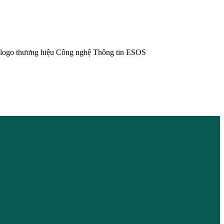
THIẾT KẾ
HIỆU, PR
ẾT KẾ LOGO THƯƠNG HIỆU CÔNG
LÂM VIỆ
Ệ THÔNG TIN ESOS