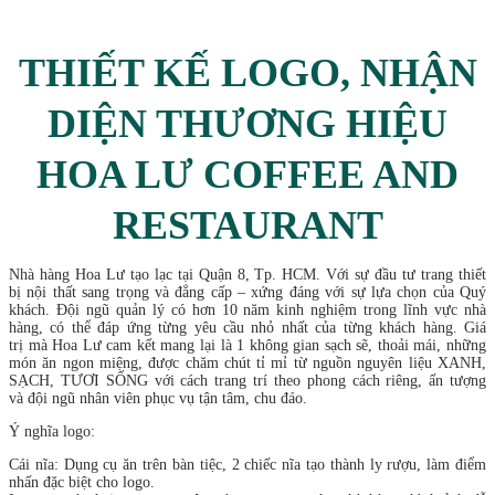
THIẾT KẾ LOGO, NHẬN
DIỆN THƯƠNG HIỆU
HOA LƯ COFFEE AND
RESTAURANT
Nhà hàng Hoa Lư tạo lạc tại Quận 8, Tp. HCM. Với sự đầu tư trang thiết
bị nội thất sang trọng và đẳng cấp – xứng đáng với sự lựa chọn của Quý
khách. Đội ngũ quản lý có hơn 10 năm kinh nghiệm trong lĩnh vực nhà
hàng, có thể đáp ứng từng yêu cầu nhỏ nhất của từng khách hàng. Giá
trị mà Hoa Lư cam kết mang lại là 1 không gian sạch sẽ, thoải mái, những
món ăn ngon miệng, được chăm chút tỉ mỉ từ nguồn nguyên liệu XANH,
SẠCH, TƯƠI SỐNG với cách trang trí theo phong cách riêng, ấn tượng
và đội ngũ nhân viên phục vụ tận tâm, chu đáo.
Ý nghĩa logo:
Cái nĩa: Dụng cụ ăn trên bàn tiệc, 2 chiếc nĩa tạo thành ly rượu, làm điểm
nhấn đặc biệt cho logo.