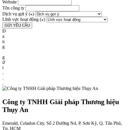
Website
Tên công ty
Dịch vụ gợi ý (
)
*
Lĩnh vực hoạt động (
)
*
Đ
a
n
g
g
ử
i
.
.
.
Công ty TNHH Giải pháp Thương hiệu
Thụy An
Emerald, Celadon City, Số 2 Đường N4, P. Sơn Kỳ, Q. Tân Phú,
Tp. HCM