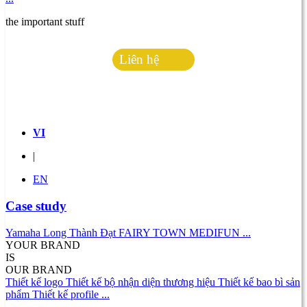
the important stuff
Liên hệ
Hotline:
0938.813.477
VI
|
EN
Case study
Yamaha Long Thành Đạt
FAIRY TOWN
MEDIFUN
...
YOUR BRAND
IS
OUR BRAND
Thiết kế logo
Thiết kế bộ nhận diện thương hiệu
Thiết kế bao bì sản
phẩm
Thiết kế profile
...