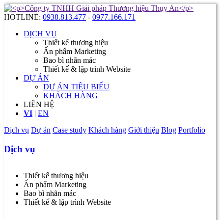
HOTLINE:
0938.813.477
-
0977.166.171
DỊCH VỤ
Thiết kế thương hiệu
Ấn phẩm Marketing
Bao bì nhãn mác
Thiết kế & lập trình Website
DỰ ÁN
DỰ ÁN TIÊU BIỂU
KHÁCH HÀNG
LIÊN HỆ
VI
|
EN
Dịch vụ
Dự án
Case study
Khách hàng
Giới thiệu
Blog
Portfolio
Dịch vụ
Thiết kế thương hiệu
Ấn phẩm Marketing
Bao bì nhãn mác
Thiết kế & lập trình Website
...