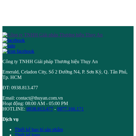
Công ty TNHH Giải pháp Thương hiệu Thụy An
Emerald, Celadon City, Số 2 Đường N4, P. Sơn Kỳ, Q. Tân Phú,
Tp. HCM
ĐT: 0938.813.477
Email: contact@thuyan.com.vn
Hoạt động: 08:00 AM - 05:00 PM
HOTLINE:
0938.813.477
-
0977.166.171
Dịch vụ
Thiết kế bao bì sản phẩm
Thiết kế logo