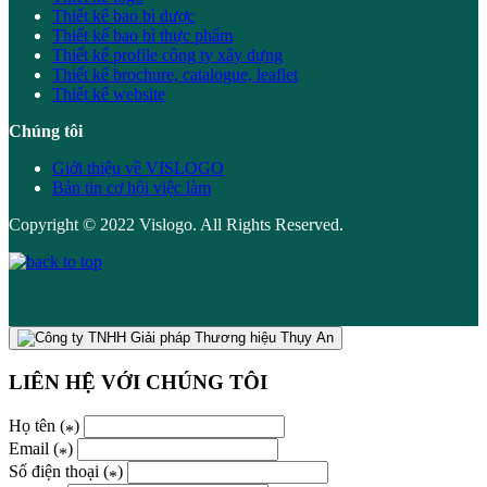
Thiết kế bao bì dược
Thiết kế bao bì thực phẩm
Thiết kế profile công ty xây dựng
Thiết kế brochure, catalogue, leaflet
Thiết kế website
Chúng tôi
Giới thiệu về VISLOGO
Bản tin cơ hội việc làm
Copyright © 2022 Vislogo. All Rights Reserved.
LIÊN HỆ VỚI CHÚNG TÔI
Họ tên (
)
*
Email (
)
*
Số điện thoại (
)
*