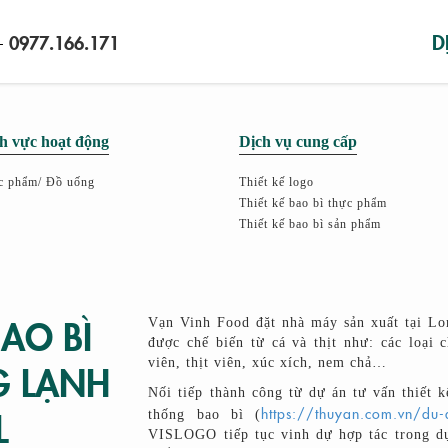
D
the important stuff
0977.166.171
-
VI
|
EN
h vực hoạt động
Dịch vụ cung cấp
c phẩm/ Đồ uống
Thiết kế logo
Thiết kế bao bì thực phẩm
Thiết kế bao bì sản phẩm
BAO BÌ
Vạn Vinh Food đặt nhà máy sản xuất tại Lo
được chế biến từ cá và thịt như: các loại 
viên, thịt viên, xúc xích, nem chả…
G LẠNH
Nối tiếp thành công từ dự án tư vấn thiết 
L
https://thuyan.com.vn/du-
thống bao bì (
VISLOGO tiếp tục vinh dự hợp tác trong dự