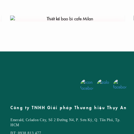
THIẾT KẾ BAO BÌ CAFE MILAN
T KẾ LOGO
Công ty TNHH Giải pháp Thương hiệu Thụy An
NHẬN DIỆN THƯƠNG
Emerald, Celadon City, Số 2 Đường N4, P. Sơn Kỳ, Q. Tân Phú, Tp.
HCM
ĐT: 0938.813.477