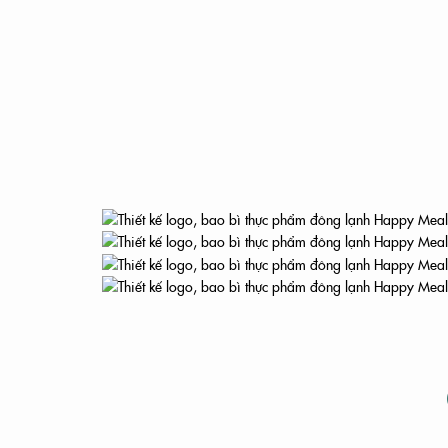
YAMAHA LONG THÀNH
FAIRY TOWN
ĐẠT
MEDIFUN
...