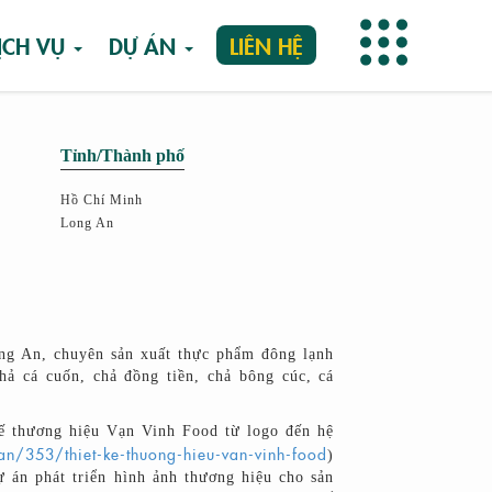
ỊCH VỤ
DỰ ÁN
LIÊN HỆ
Tỉnh/Thành phố
Hồ Chí Minh
Long An
ng An, chuyên sản xuất thực phẩm đông lạnh
chả cá cuốn, chả đồng tiền, chả bông cúc, cá
kế thương hiệu Vạn Vinh Food từ logo đến hệ
an/353/thiet-ke-thuong-hieu-van-vinh-food
)
 án phát triển hình ảnh thương hiệu cho sản