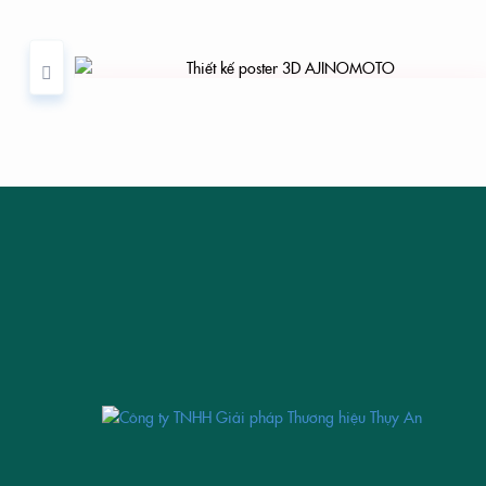
OOD
THIẾT KẾ POSTER 3D AJINOMOTO
THIẾ
YOUR BRAND
IS
OUR BRAND
THIẾT KẾ BỘ 