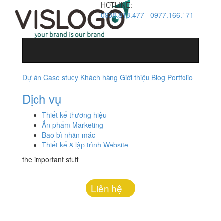
HOTLINE:
0938.813.477
-
0977.166.171
Dự án
Case study
Khách hàng
Giới thiệu
Blog
Portfolio
Dịch vụ
Thiết kế thương hiệu
Ấn phẩm Marketing
Bao bì nhãn mác
Thiết kế & lập trình Website
the important stuff
Liên hệ
Hotline:
0938.813.477