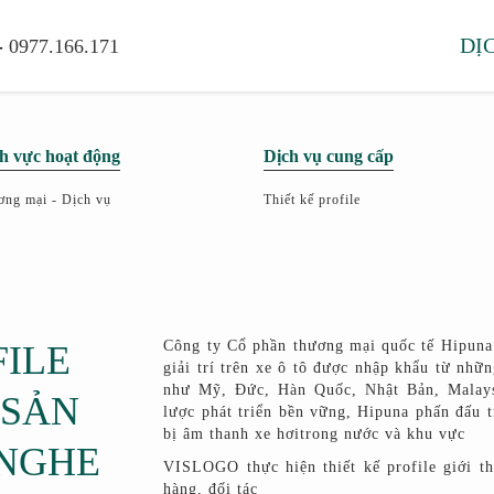
the important stuff
DỊ
-
0977.166.171
VI
EN
|
h vực hoạt động
Dịch vụ cung cấp
ng mại - Dịch vụ
Thiết kế profile
Công ty Cổ phần thương mại quốc tế Hipuna 
FILE
giải trí trên xe ô tô được nhập khẩu từ nhữn
như Mỹ, Đức, Hàn Quốc, Nhật Bản, Malays
 SẢN
lược phát triển bền vững, Hipuna phấn đấu t
bị âm thanh xe hơitrong nước và khu vực
 NGHE
VISLOGO thực hiện thiết kế profile giới th
hàng, đối tác