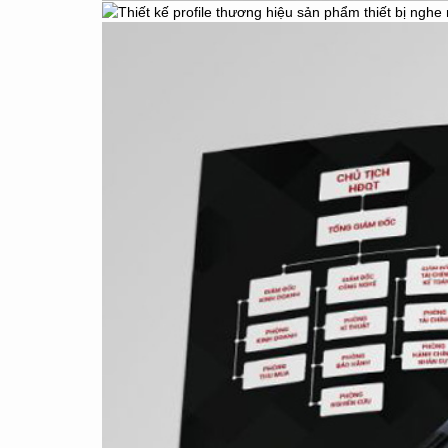
THIẾ
YOUR BRAND
IS