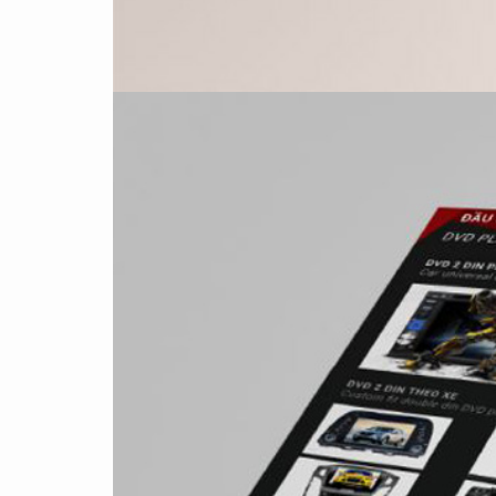
YAMAHA LONG THÀNH
FAIRY TOWN
ĐẠT
MEDIFUN
...