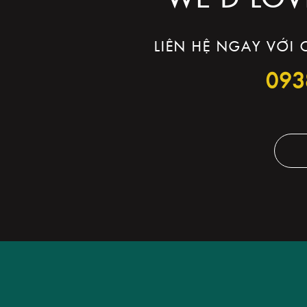
LIÊN HỆ NGAY VỚI
093
THIẾ
YOUR BRAND
IS
OUR BRAND