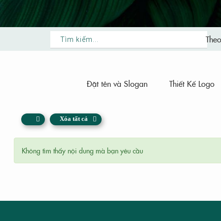
CASE STUDY
The
Đặt tên và Slogan
Thiết Kế Logo
Xóa tất cả
YAMAHA LONG THÀNH
Không tìm thấy nội dung mà bạn yêu cầu
FAIRY TOWN
ĐẠT
MEDIFUN
...