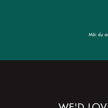
Mỗi dự á
WE'D LOV