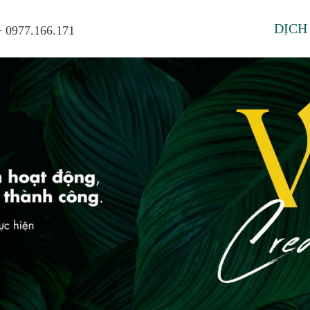
the important stuff
-
DỊCH
0977.166.171
VI
|
EN