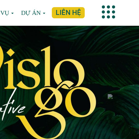
LIÊN HỆ
 VỤ
DỰ ÁN
Next