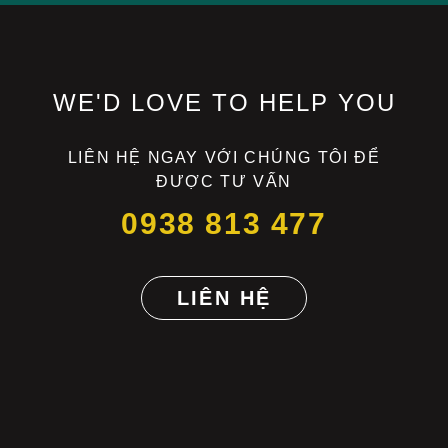
WE'D LOVE TO HELP YOU
LIÊN HỆ NGAY VỚI CHÚNG TÔI ĐỂ
ĐƯỢC TƯ VẤN
0938 813 477
LIÊN HỆ