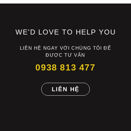
WE'D LOVE TO HELP YOU
LIÊN HỆ NGAY VỚI CHÚNG TÔI ĐỂ
ĐƯỢC TƯ VẤN
0938 813 477
LIÊN HỆ