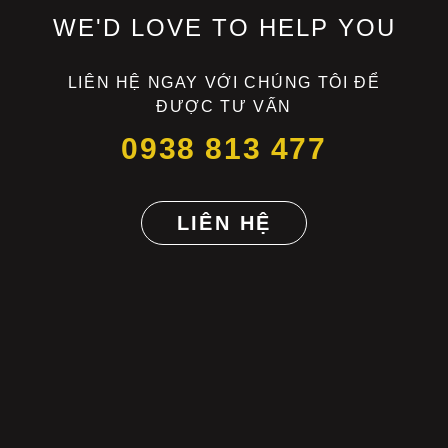
WE'D LOVE TO HELP YOU
LIÊN HỆ NGAY VỚI CHÚNG TÔI ĐỂ
ĐƯỢC TƯ VẤN
0938 813 477
LIÊN HỆ