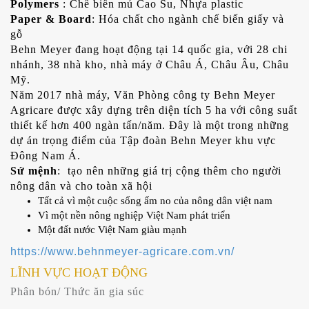
Polymers
: Chế biến mủ Cao Su, Nhựa plastic
Paper & Board
: Hóa chất cho ngành chế biến giấy và
gỗ
Behn Meyer đang hoạt động tại 14 quốc gia, với 28 chi
nhánh, 38 nhà kho, nhà máy ở Châu Á, Châu Âu, Châu
Mỹ.
Năm 2017 nhà máy, Văn Phòng công ty Behn Meyer
Agricare được xây dựng trên diện tích 5 ha với công suất
thiết kế hơn 400 ngàn tấn/năm. Đây là một trong những
dự án trọng điểm của Tập đoàn Behn Meyer khu vực
Đông Nam Á.
Sứ mệnh
: tạo nên những giá trị cộng thêm cho người
nông dân và cho toàn xã hội
Tất cả vì một cuộc sống ấm no của nông dân việt nam
Vì một nền nông nghiệp Việt Nam phát triển
Một đất nước Việt Nam giàu mạnh
https://www.behnmeyer-agricare.com.vn/
LĨNH VỰC HOẠT ĐỘNG
Phân bón/ Thức ăn gia súc