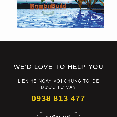
Thiết kế logo, nhận diện thương
hiệu, profile BambuBuild
WE'D LOVE TO HELP YOU
LIÊN HỆ NGAY VỚI CHÚNG TÔI ĐỂ
ĐƯỢC TƯ VẤN
0938 813 477