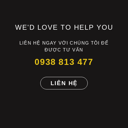
WE'D LOVE TO HELP YOU
LIÊN HỆ NGAY VỚI CHÚNG TÔI ĐỂ
ĐƯỢC TƯ VẤN
0938 813 477
LIÊN HỆ