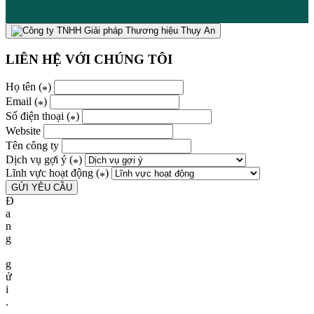
LIÊN HỆ VỚI CHÚNG TÔI
Họ tên (
)
*
Email (
)
*
Số điện thoại (
)
*
Website
Tên công ty
Dịch vụ gợi ý (
)
*
Lĩnh vực hoạt động (
)
*
Đ
a
n
g
g
ử
i
.