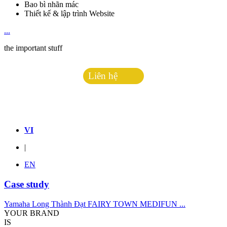
Bao bì nhãn mác
Thiết kế & lập trình Website
...
the important stuff
Liên hệ
Hotline:
0938.813.477
VI
|
EN
Case study
Yamaha Long Thành Đạt
FAIRY TOWN
MEDIFUN
...
YOUR BRAND
IS