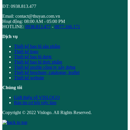
ĐT: 0938.813.477
Email: contact@thuyan.com.vn
Hoạt động: 08:00 AM - 05:00 PM
HOTLINE:
0938.813.477
-
0977.166.171
Dịch vụ
Thiết kế bao bì sản phẩm
Thiết kế logo
Thiết kế bao bì dược
Thiết kế bao bì thực phẩm
Thiết kế profile công ty xây dựng
Thiết kế brochure, catalogue, leaflet
Thiết kế website
Chúng tôi
Giới thiệu về VISLOGO
Bản tin cơ hội việc làm
Copyright © 2022 Vislogo. All Rights Reserved.