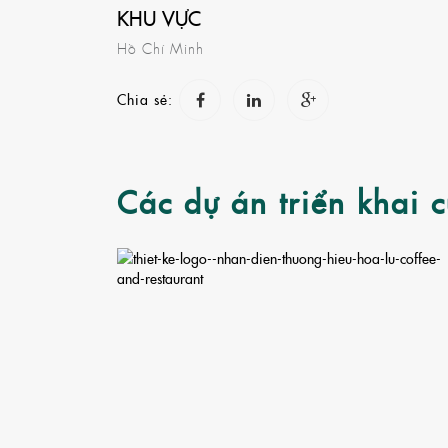
KHU VỰC
Hồ Chí Minh
CASE STUDY
Chia sẻ:
Các dự án triển khai 
YAMAHA LONG THÀNH
FAIRY TOWN
ĐẠT
MEDIFUN
...