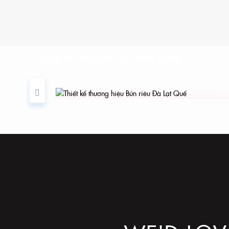
Các dự án cùng lĩnh vực hoạt động
g hiệu
Thiết kế thương hiệu Bún riêu Đà Lạt
 VINHLOC
Quế