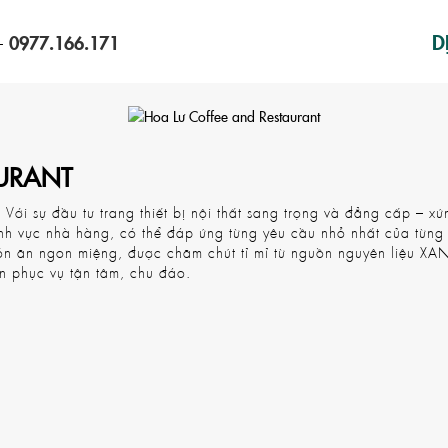
D
the important stuff
0977.166.171
-
VI
|
EN
AURANT
ới sự đầu tư trang thiết bị nội thất sang trọng và đẳng cấp – x
ĩnh vực nhà hàng, có thể đáp ứng từng yêu cầu nhỏ nhất của từn
 món ăn ngon miệng, được chăm chút tỉ mỉ từ nguồn nguyên liệu X
n phục vụ tận tâm, chu đáo.