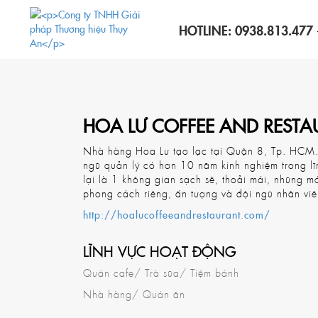
HOTLINE:
0938.813.477
HOA LƯ COFFEE AND REST
Nhà hàng Hoa Lư tạo lạc tại Quận 8, Tp. HCM. V
ngũ quản lý có hơn 10 năm kinh nghiệm trong l
lại là 1 không gian sạch sẽ, thoải mái, những
phong cách riêng, ấn tượng và đội ngũ nhân viê
http://hoalucoffeeandrestaurant.com/
LĨNH VỰC HOẠT ĐỘNG
Quán cafe/ Trà sữa/ Tiệm bánh
Nhà hàng/ Quán ăn