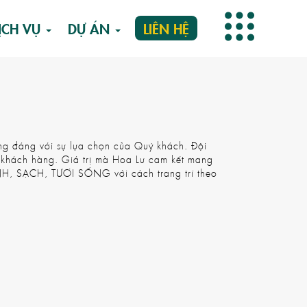
ỊCH VỤ
DỰ ÁN
LIÊN HỆ
ứng đáng với sự lựa chọn của Quý khách. Đội
g khách hàng. Giá trị mà Hoa Lư cam kết mang
ANH, SẠCH, TƯƠI SỐNG với cách trang trí theo