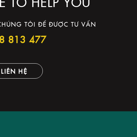
E TO HELP YOU
 CHÚNG TÔI ĐỂ ĐƯỢC TƯ VẤN
8 813 477
LIÊN HỆ
T KẾ LOGO