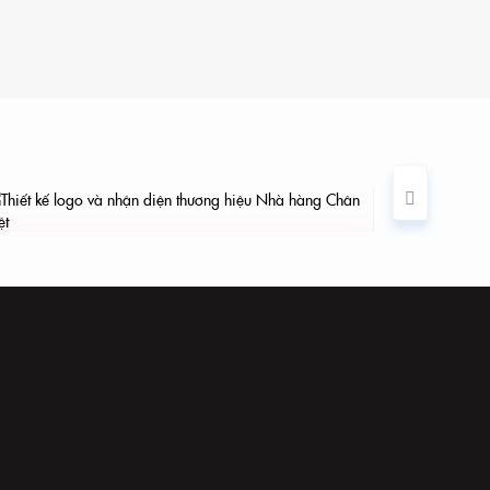
Thiế
Blos
Thiết kế logo và nhận diện thương hiệu
Nhà hàng Chân Việt