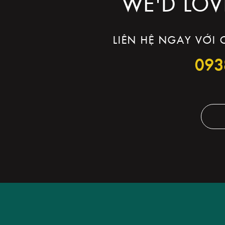
WE'D LOV
LIÊN HỆ NGAY VỚI
093
THIẾ
YOUR BRAND
IS