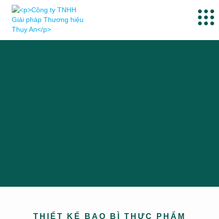
THIẾT KẾ BAO BÌ THỰC PHẨM