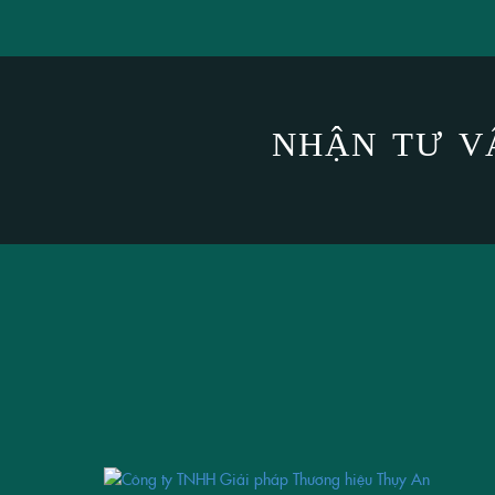
NHẬN TƯ V
THIẾ
YOUR BRAND
IS
OUR BRAND
THIẾT KẾ BỘ 