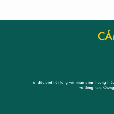
YAMAHA LONG THÀNH
CẢ
FAIRY TOWN
ĐẠT
MEDIFUN
...
bên em
Tôi đặc biệt hài lòng với nhận diện thương hi
và đúng hẹn. Chúng 