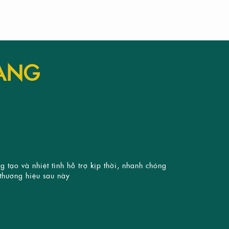
ÀNG
tạo và nhiệt tình hỗ trợ kịp thời, nhanh chóng
Nhân viên nhiệ
 thương hiệu sau này