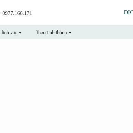
the important stuff
-
DỊ
0977.166.171
VI
|
EN
o
lĩnh vực
Theo
tỉnh thành