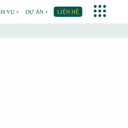
CH VỤ
DỰ ÁN
LIÊN HỆ
Next