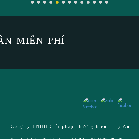
ẤN MIỄN PHÍ
T KẾ LOGO
Công ty TNHH Giải pháp Thương hiệu Thụy An
NHẬN DIỆN THƯƠNG