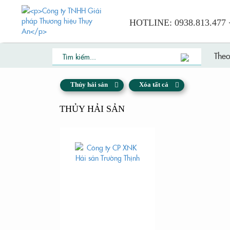
HOTLINE:
0938.813.477
Previous
The
Thủy hải sản
Xóa tất cả
THỦY HẢI SẢN
CASE STUDY