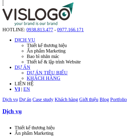
HOTLINE:
0938.813.477
-
0977.166.171
DỊCH VỤ
Thiết kế thương hiệu
Ấn phẩm Marketing
Bao bì nhãn mác
Thiết kế & lập trình Website
DỰ ÁN
DỰ ÁN TIÊU BIỂU
KHÁCH HÀNG
LIÊN HỆ
VI
|
EN
Dịch vụ
Dự án
Case study
Khách hàng
Giới thiệu
Blog
Portfolio
Dịch vụ
Thiết kế thương hiệu
Ấn phẩm Marketing