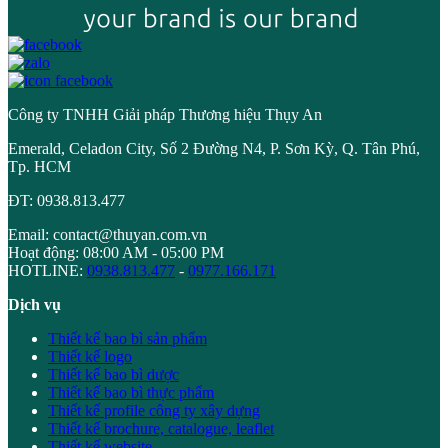
Công ty TNHH Giải pháp Thương hiệu Thụy An
Emerald, Celadon City, Số 2 Đường N4, P. Sơn Kỳ, Q. Tân Phú,
Tp. HCM
ĐT: 0938.813.477
Email: contact@thuyan.com.vn
Hoạt động: 08:00 AM - 05:00 PM
HOTLINE:
0938.813.477
-
0977.166.171
Dịch vụ
Thiết kế bao bì sản phẩm
Thiết kế logo
Thiết kế bao bì dược
Thiết kế bao bì thực phẩm
Thiết kế profile công ty xây dựng
Thiết kế brochure, catalogue, leaflet
Thiết kế website