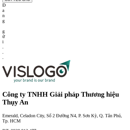
Đ
a
n
g
g
ử
i
.
.
.
Công ty TNHH Giải pháp Thương hiệu
Thụy An
Emerald, Celadon City, Số 2 Đường N4, P. Sơn Kỳ, Q. Tân Phú,
Tp. HCM