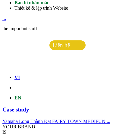
Bao bì nhãn mác
Thiết kế & lập trình Website
...
the important stuff
Liên hệ
Hotline:
0938.813.477
VI
|
EN
Case study
Yamaha Long Thành Đạt
FAIRY TOWN
MEDIFUN
...
YOUR BRAND
IS