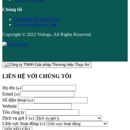
Chúng tôi
Giới thiệu về VISLOGO
Bản tin cơ hội việc làm
Copyright © 2022 Vislogo. All Rights Reserved.
LIÊN HỆ VỚI CHÚNG TÔI
Họ tên (
)
*
Email (
)
*
Số điện thoại (
)
*
Website
Tên công ty
Dịch vụ gợi ý (
)
*
Lĩnh vực hoạt động (
)
*