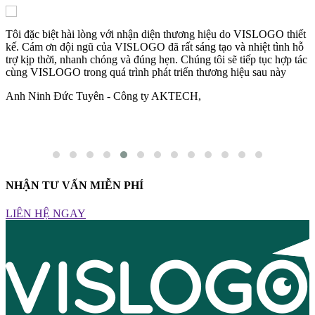
n
Tôi đặc biệt hài lòng với nhận diện thương hiệu do VISLOGO thiết
N
kế. Cám ơn đội ngũ của VISLOGO đã rất sáng tạo và nhiệt tình hỗ
c
trợ kịp thời, nhanh chóng và đúng hẹn. Chúng tôi sẽ tiếp tục hợp tác
n
cùng VISLOGO trong quá trình phát triển thương hiệu sau này
c
Anh Ninh Đức Tuyên - Công ty AKTECH,
A
NHẬN TƯ VẤN MIỄN PHÍ
LIÊN HỆ NGAY