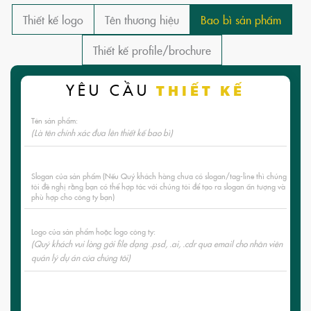
Thiết kế logo
Tên thương hiệu
Bao bì sản phẩm
Thiết kế profile/brochure
YÊU CẦU
THIẾT KẾ
Tên sản phẩm:
(Là tên chính xác đưa lên thiết kế bao bì)
Slogan của sản phẩm (Nếu Quý khách hàng chưa có slogan/tag-line thì chúng
tôi đề nghị rằng bạn có thể hợp tác với chúng tôi để tạo ra slogan ấn tượng và
phù hợp cho công ty bạn)
Logo của sản phẩm hoặc logo công ty:
(Quý khách vui lòng gởi file dạng .psd, .ai, .cdr qua email cho nhân viên
quản lý dự án của chúng tôi)