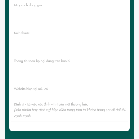
Quy cách đóng gói:
Kích thước
Thông tin toàn bộ nội dung trên bao bì
Website hiện tại nếu có
Định vị - Là việc xác định vị trí của một thương hiệu
(sản phẩm hay dịch vụ) hiện diện trong tâm trí khách hàng so với đối thủ
cạnh tranh.