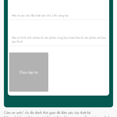
Một số yêu cầu đặc biệt cần chú ý khi sáng tác:
Một số hình ảnh về bao bì sản phẩm cùng loại hoặc bao bì sản phẩm mà bạn
yêu thích
Chọn tập tin
Cảm ơn anh/ chị đã dành thời gian để điền yêu cầu thiết kế
Nếu anh/chị có thông tin, tài liệu gì thêm liên quan, vui lòng gửi email cho